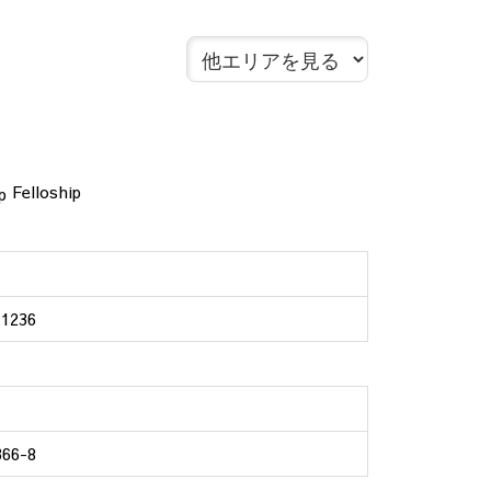
Felloship
236
6-8