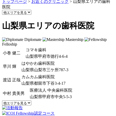
トップページ
>
お近くのクリニック
>
山梨県エリアの歯科
医院
山梨県エリアの歯科医院
Diplomate
Mastership
Felloship
コマキ歯科
小巻 健二
山梨県甲府市徳行4-6-4
はやかわ歯科医院
早川 輝
山梨県山梨市三ケ所787-3
カムカム歯科医院
渡辺 正哉
山梨県都留市下谷3-4-17
医療法人 中央歯科医院
中村 貴美男
山梨県甲府市中央5-5-3