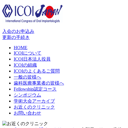
入会のお申込み
更新の手続き
HOME
ICOIについて
ICOI日本法人役員
ICOIの組織
ICOIのよくあるご質問
一般の皆様へ
歯科医療事業者の皆様へ
Fellowship認定コース
シンポジウム
学術大会アーカイブ
お近くのクリニック
お問い合わせ